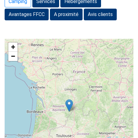
Camping
Services
Hébergements
Avantages FFCC
A proximité
Avis clients
+
−